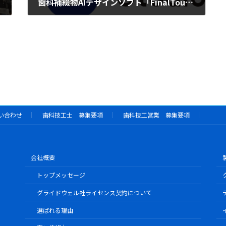
歯科補綴物AIデザインソフト「FinalTouch™」日本でのインレーデザイン受注開始
2024年8月29日
い合わせ
歯科技工士 募集要項
歯科技工営業 募集要項
会社概要
トップメッセージ
グライドウェル社ライセンス契約について
選ばれる理由