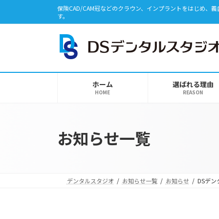
コ
ナ
保険CAD/CAM冠などのクラウン、インプラントをはじめ
ン
ビ
す。
テ
ゲ
ン
ー
ツ
シ
へ
ョ
ス
ン
ホーム
選ばれる理由
キ
に
HOME
REASON
ッ
移
プ
動
お知らせ一覧
デンタルスタジオ
お知らせ一覧
お知らせ
DSデ